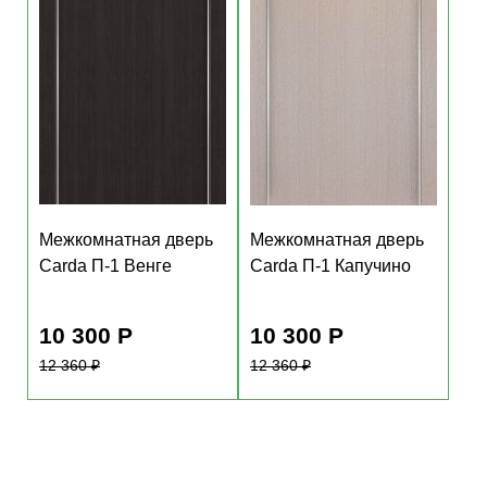
Межкомнатная дверь
Carda П-1 Серый
Межкомнатная дверь
Софт (кромка с 2х
Carda П-1 Шале
сторон)
золотой
11 200 Р
10 550 Р
13 440
₽
12 660
₽