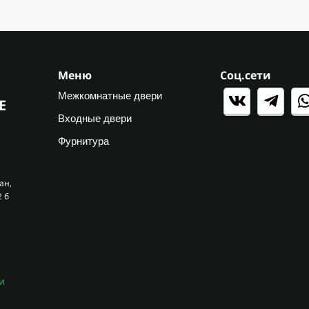
Меню
Соц.сети
Межкомнатные двери
Е
Входные двери
Фурнитура
ан,
2 б
и