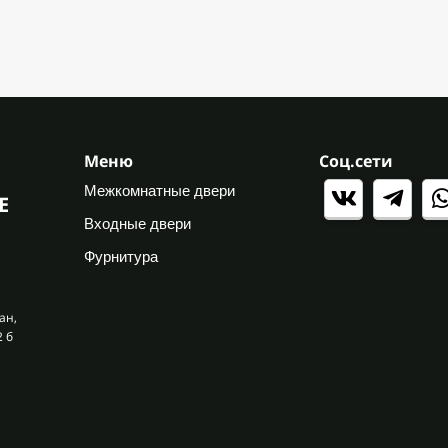
Меню
Соц.сети
Межкомнатные двери
Е
Входные двери
Фурнитура
ан,
2 б