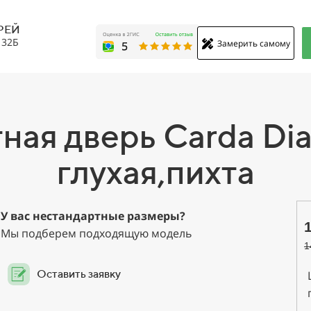
РЕЙ
, 32Б
Замерить самому
ная дверь Carda Di
глухая,пихта
У вас нестандартные размеры?
Мы подберем подходящую модель
1
Оставить заявку