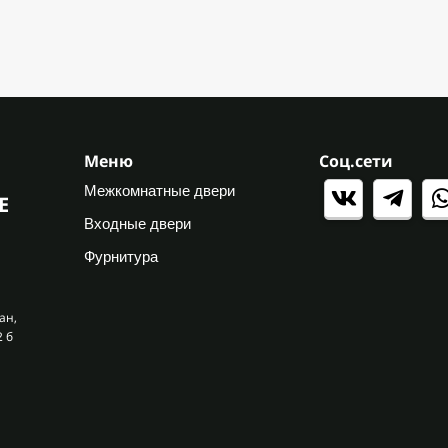
Меню
Соц.сети
Межкомнатные двери
Е
Входные двери
Фурнитура
ан,
2 б