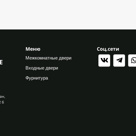
Меню
Соц.сети
Межкомнатные двери
Е
Входные двери
Фурнитура
ан,
2 б