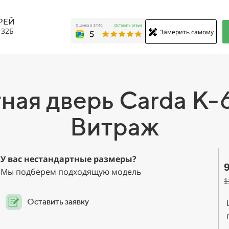
РЕЙ
, 32Б
Замерить самому
ая дверь Carda К-
Витраж
У вас нестандартные размеры?
Мы подберем подходящую модель
1
Оставить заявку