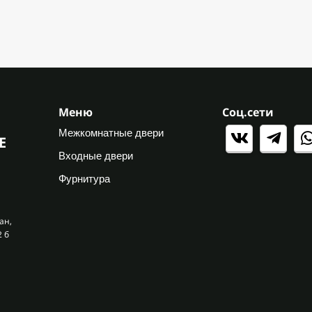
Меню
Соц.сети
Межкомнатные двери
Е
Входные двери
Фурнитура
ан,
2 б