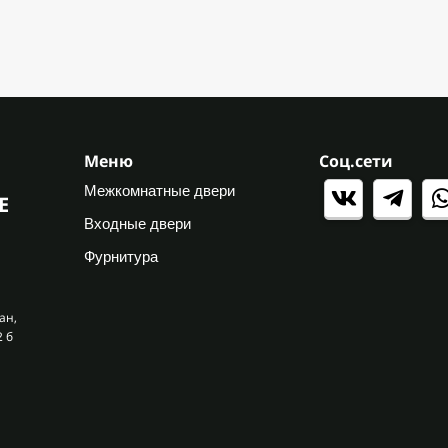
Меню
Соц.сети
Межкомнатные двери
Е
Входные двери
Фурнитура
ан,
2 б