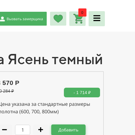
0
Вызвать замерщика
а Ясень темный
8 570 Р
0 284
₽
- 1 714 ₽
Цена указана за стандартные размеры
полотна (600, 700, 800мм)
Добавить