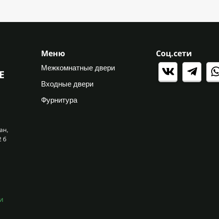
Меню
Соц.сети
Межкомнатные двери
Е
Входные двери
Фурнитура
ан,
2 б
и